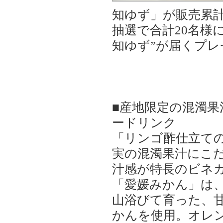
知ゆず」が販売累計5
抽選で合計20名様
知ゆず”が届くプ
■産地限定の混濁
ードリンク
「リンゴ酢仕立て
実の混濁果汁にこ
汁感が特長のビネ
「愛媛みかん」は
山浴びて育った、
かんを使用。オレ